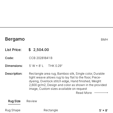
Bergamo
BMH
List Price:
$
2,504.00
Code:
CCB 20281841 B
Dimensions:
5' W × 8' L
THK 0.29"
Description:
Rectangle area rug, Bamboo silk, Single color, Durable
tight weave allows rug to lay flat to the floor, Piece-
dyeing, Overlock stitch edge, Hand finished, Weight
2,600 gr/m2, Design and color as shown in the provided
image, Custom sizes available on request
Read More
Rug Size
Review
Rug Shape
Rectangle
5' × 8'