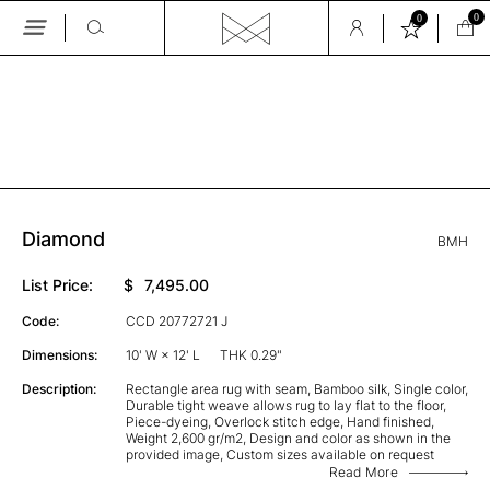
0
0
Skip
to
the
GALLERY
content
Diamond
BMH
List Price:
$
7,495.00
Code:
CCD 20772721 J
Dimensions:
10' W × 12' L
THK 0.29"
Description:
Rectangle area rug with seam, Bamboo silk, Single color,
Durable tight weave allows rug to lay flat to the floor,
Piece-dyeing, Overlock stitch edge, Hand finished,
Weight 2,600 gr/m2, Design and color as shown in the
provided image, Custom sizes available on request
Read More