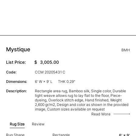
Mystique
BMH
List Price:
$
3,005.00
Code:
CCM 20205431 C
Dimensions:
6' W × 9' L
THK 0.29"
Description:
Rectangle area rug, Bamboo silk, Single color, Durable
tight weave allows rug to lay flat to the floor, Piece-
dyeing, Overlock stitch edge, Hand finished, Weight
2,600 gr/m2, Design and color as shown in the provided
image, Custom sizes available on request
Read More
Rug Size
Review
Rug Shape
Rectangle
6' × 9'