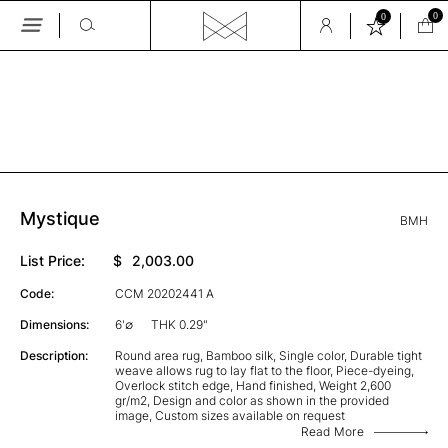
0
0
Skip
to
the
GALLERY
content
Mystique
BMH
List Price:
$
2,003.00
Code:
CCM 20202441 A
Dimensions:
6'∅
THK 0.29"
Description:
Round area rug, Bamboo silk, Single color, Durable tight
weave allows rug to lay flat to the floor, Piece-dyeing,
Overlock stitch edge, Hand finished, Weight 2,600
gr/m2, Design and color as shown in the provided
image, Custom sizes available on request
Read More