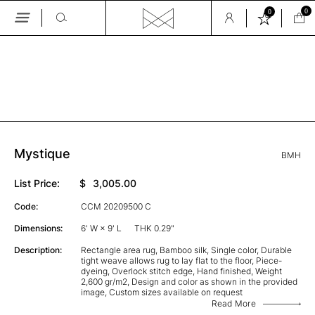
0
0
Skip
to
the
GALLERY
content
Mystique
BMH
List Price:
$
3,005.00
Code:
CCM 20209500 C
Dimensions:
6' W × 9' L
THK 0.29"
Description:
Rectangle area rug, Bamboo silk, Single color, Durable
tight weave allows rug to lay flat to the floor, Piece-
dyeing, Overlock stitch edge, Hand finished, Weight
2,600 gr/m2, Design and color as shown in the provided
image, Custom sizes available on request
Read More