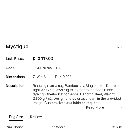
Mystique
BMH
List Price:
$
3,117.00
Code:
CCM 20205711 D
Dimensions:
7' W × 8' L
THK 0.29"
Description:
Rectangle area rug, Bamboo silk, Single color, Durable
tight weave allows rug to lay flat to the floor, Piece-
dyeing, Overlock stitch edge, Hand finished, Weight
2,600 gr/m2, Design and color as shown in the provided
image, Custom sizes available on request
Read More
Rug Size
Review
Rug Shape
Rectangle
7' × 8'