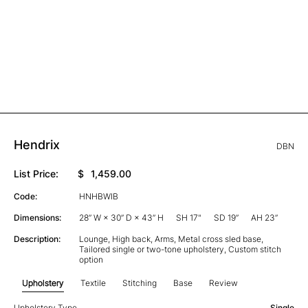
Hendrix
DBN
List Price:
$
1,459.00
Code:
HNHBWIB
Dimensions:
28” W × 30” D × 43” H
SH 17"
SD 19”
AH 23”
Description:
Lounge, High back, Arms, Metal cross sled base,
Tailored single or two-tone upholstery, Custom stitch
option
Upholstery
Textile
Stitching
Base
Review
Upholstery Type
Single